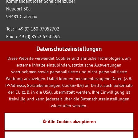
Kommandant Josef Scheichenzuber
Neudorf 30a
94481 Grafenau
Tel.: + 49 (0) 160 97052702‬
Fax: + 49 (0) 8552 6250596
Datenschutzeinstellungen
E-Mail:
info@ffneudorf.de
Diese Website verwendet Cookies und ähnliche Technologien, um
Impressum
·
Cookies
·
Datenschutz
externe Inhalte einzubinden, statistische Auswertungen
vorzunehmen sowie personalisierte und nicht-personalisierte
Werbung anzuzeigen. Dabei können personenbezogene Daten (z. B.
IP-Adresse, Gerätekennungen, Cookie-IDs) an Dritte, auch außerhalb
der EU (z. B. in die USA), übermittelt werden. Ihre Einwilligung ist
Schnell am Ziel
freiwillig und kann jederzeit über die Datenschutzeinstellungen
widerrufen werden.
Bürgerservice
🍪 Alle Cookies akzeptieren
Jugendübungsplan