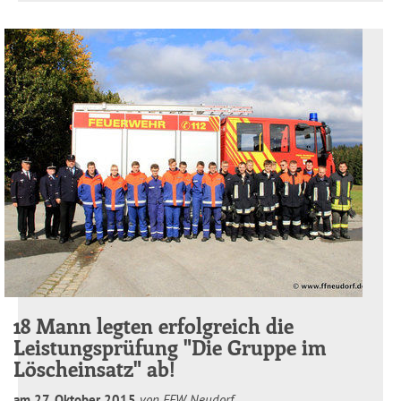
18 Mann legten erfolgreich die
Leistungsprüfung "Die Gruppe im
Löscheinsatz" ab!
am
27
.
Oktober
2015
von FFW Neudorf