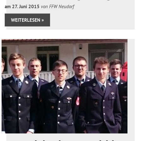
am
27
.
Juni
2015
von FFW Neudorf
WEITERLESEN »