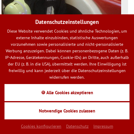
Datenschutzeinstellungen
Diese Website verwendet Cookies und ähnliche Technologien, um
Erfolgreicher Lehrgangsabschluss als
externe Inhalte einzubinden, statistische Auswertungen
Jugendwart an der Staatlichen
vorzunehmen sowie personalisierte und nicht-personalisierte
Feuerwehrschule Regensburg
Werbung anzuzeigen. Dabei können personenbezogene Daten (z. B.
IP-Adresse, Gerätekennungen, Cookie-IDs) an Dritte, auch außerhalb
am
18
.
Dezember
2013
von FFW Neudorf
der EU (z. B. in die USA), übermittelt werden. Ihre Einwilligung ist
freiwillig und kann jederzeit über die Datenschutzeinstellungen
WEITERLESEN »
widerrufen werden.
🍪 Alle Cookies akzeptieren
1
2
›
Notwendige Cookies zulassen
Cookies konfigurieren
Datenschutz
Impressum
Nächste Übungen der aktiven Mannschaft