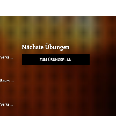
Nächste Übungen
Einsatz 01/2023 - Verkehrsunfall THL 3, Person eingeklemmt
ZUM ÜBUNGSPLAN
Einsatz 15/2022 - Baum droht auf Fahrbahn zu stürzen
Einsatz 14/2022 - Verkehrsunfall mit 2 PKW´s