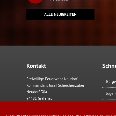
ALLE NEUIGKEITEN
Kontakt
Schne
Freiwillige Feuerwehr Neudorf
Bürge
Kommandant Josef Scheichenzuber
Neudorf 30a
Jugen
94481 Grafenau
Übung
Tel.: + 49 (0) 160 97052702‬
Fax: + 49 (0) 8552 6250596