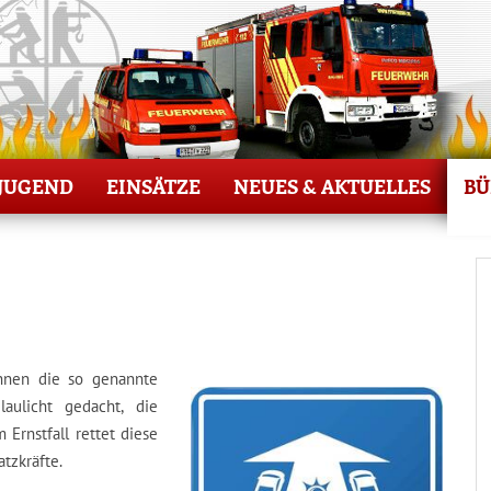
JUGEND
EINSÄTZE
NEUES & AKTUELLES
BÜ
hnen die so genannte
aulicht gedacht, die
 Ernstfall rettet diese
atzkräfte.