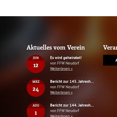
Aktuelles vom Verein
Vera
Es wird geheiratet!
JUN
von FFW Neudorf
12
Weiterlesen »
Bericht zur 145. Jahreshauptversammlung
MRZ
von FFW Neudorf
24
Weiterlesen »
Bericht zur 144. Jahreshauptversammlung mit Neuwahlen des Vorstandes
AUG
von FFW Neudorf
1
Weiterlesen »