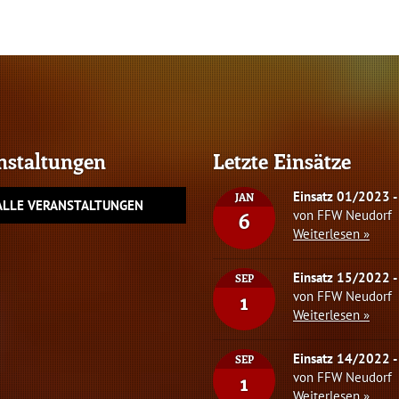
nstaltungen
Letzte Einsätze
JAN
ALLE VERANSTALTUNGEN
von FFW Neudorf
6
Weiterlesen »
SEP
von FFW Neudorf
1
Weiterlesen »
SEP
von FFW Neudorf
1
Weiterlesen »