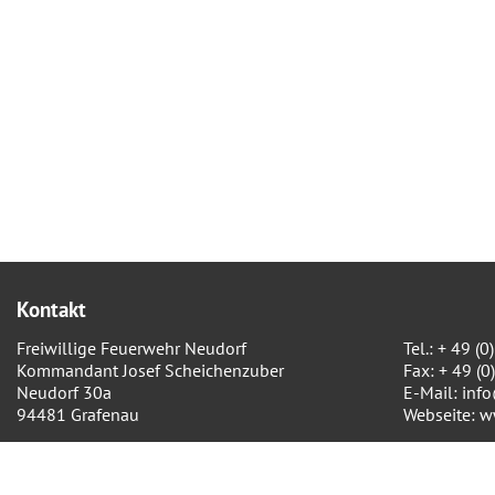
Kontakt
Freiwillige Feuerwehr Neudorf
Tel.: + 49 
Kommandant Josef Scheichenzuber
Fax: + 49 (
Neudorf 30a
E-Mail:
inf
94481 Grafenau
Webseite:
w