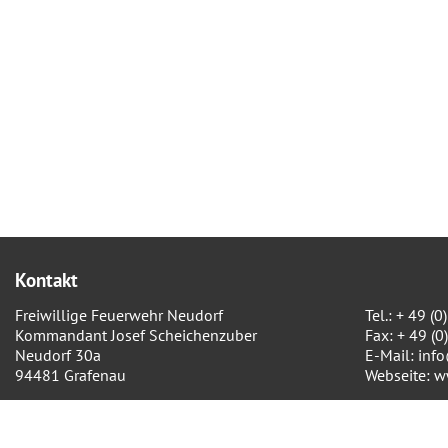
Kontakt
Freiwillige Feuerwehr Neudorf
Tel.: + 49 
Kommandant Josef Scheichenzuber
Fax: + 49 (
Neudorf 30a
E-Mail:
inf
94481 Grafenau
Webseite:
w